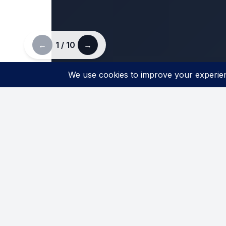
←
1 / 10
→
Come Visit
Contact
Gedung Jaya
, Jl. M.H.
+62 899 