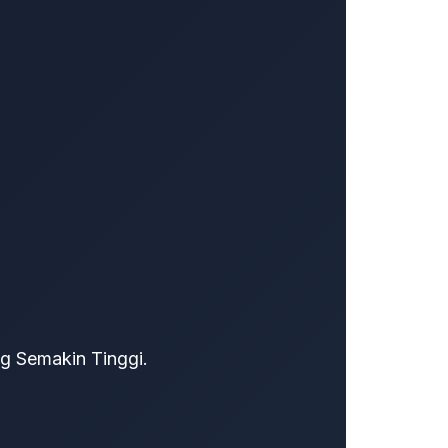
ran margin?
ksekusi strategi
g Semakin Tinggi.