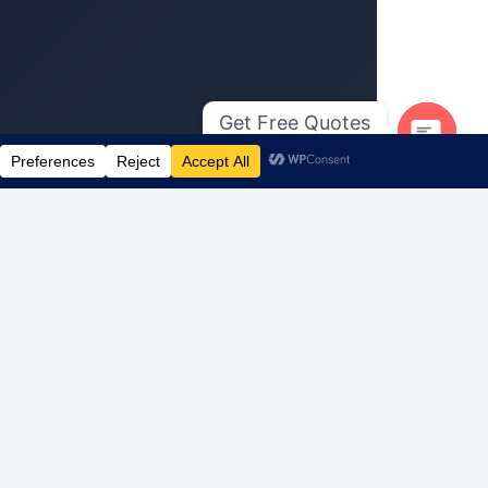
Get Free Quotes
Open c