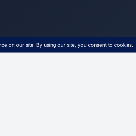
 Us
894 39 01