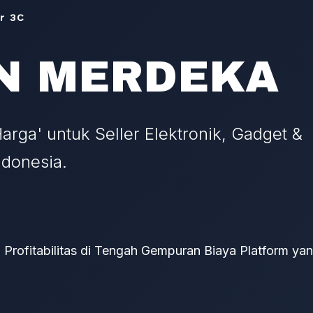
er 3C
N MERDEKA
Harga' untuk Seller Elektronik, Gadget &
udit strategi toko Anda dan menemukan keboco
ndonesia.
c, kami membantu membedah bisnis digital Anda dan menge
pertumbuhan berbasis profit.
Profitabilitas di Tengah Gempuran Biaya Platform yan
Jadwalkan Konsultasi
www.agestrategic.co